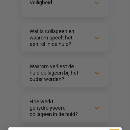
Veiligheid
Wat is collageen en
waarom speelt het
een rol in de huid?
Waarom verliest de
huid collageen bij het
ouder worden?
Hoe werkt
gehydrolyseerd
collageen in de huid?