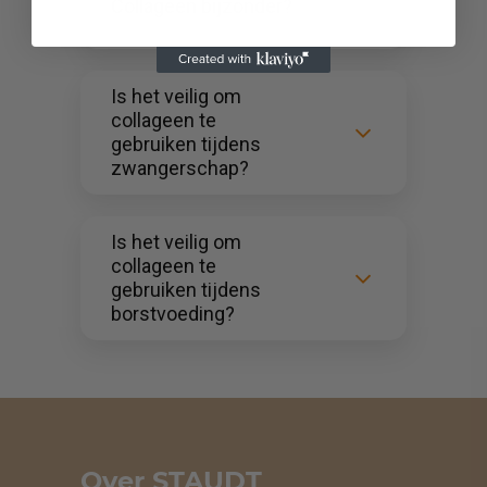
Collageen bijzonder?
Is het veilig om
collageen te
gebruiken tijdens
zwangerschap?
Is het veilig om
collageen te
gebruiken tijdens
borstvoeding?
Over STAUDT