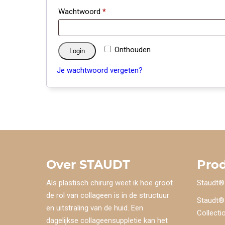
Vereist
Wachtwoord
*
Onthouden
Login
Je wachtwoord vergeten?
Over STAUDT
Pro
Als plastisch chirurg weet ik hoe groot
Staudt®
de rol van collageen is in de structuur
Staudt®
en uitstraling van de huid. Een
Collecti
dagelijkse collageensuppletie kan het