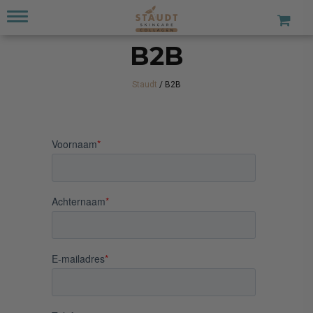
B2B
Staudt
/
B2B