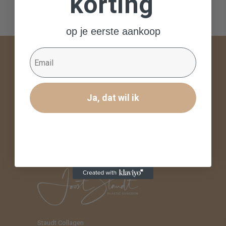
korting
op je eerste aankoop
Email
Over STAUDT
Als plastisch chirurg weet ik hoe groot de rol van
Ja, dat wil ik
collageen is in de structuur en uitstraling van de
huid. Een dagelijkse collageensuppletie kan het
natuurlijke collageenmetabolisme ondersteunen,
wat helpt bij het behouden van elasticiteit en een
gezonde huidconditie.
Staudt Collagen